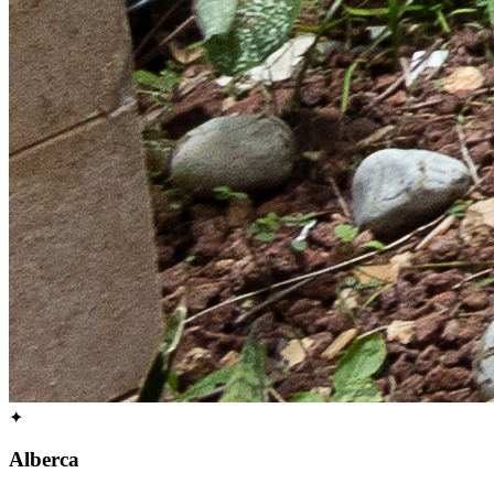
✦
Alberca