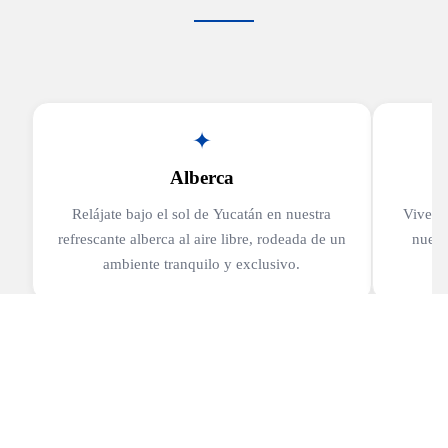
✦
Alberca
Relájate bajo el sol de Yucatán en nuestra
Vive u
refrescante alberca al aire libre, rodeada de un
nuest
ambiente tranquilo y exclusivo.
LLEGADA
SALIDA
HABITACIONES